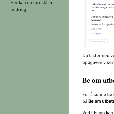
Her kan du foreslå en
endring
Du laster ned v
oppgaven viser t
Be om utb
For å kunne be
på
Be om utbet
Ved tilsagn kan 