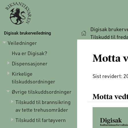
Digisak brukerv
Digisak brukerveiledning
Tilskudd til fred
Veiledninger
Hva er Digisak?
Motta 
Dispensasjoner
Kirkelige
Sist revidert: 
tilskuddsordninger
Øvrige tilskuddsordninger
Motta ved
Tilskudd til brannsikring
av tette trehusområder
Tilskudd til fartøyvern