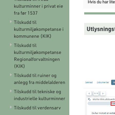
Hvis du har lit
kulturminner i privat eie
fra før 1537
Tilskudd til
kulturmiljøkompetanse i
kommunene (KIK)
Tilskudd til
kulturmiljøkompetanse
Regionalforvaltningen
(KIK)
Tilskudd til ruiner og
anlegg fra middelalderen
Tilskudd til tekniske og
industrielle kulturminner
Tilskudd til verdensarv