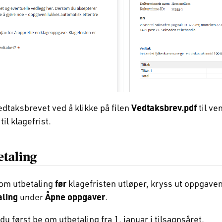
edtaksbrevet ved å klikke på filen
Vedtaksbrev.pdf
til ve
il klagefrist.
etaling
 om utbetaling
før
klagefristen utløper, kryss ut oppgave
aling
under
Åpne oppgaver
.
du først be om utbetaling fra 1. januar i tilsagnsåret.