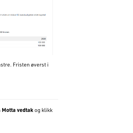
nstre. Fristen øverst i
n
Motta vedtak
og klikk