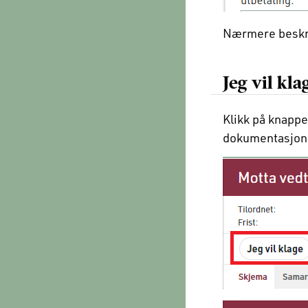
Nærmere beskriv
Jeg vil kla
Klikk på knapp
dokumentasjon 