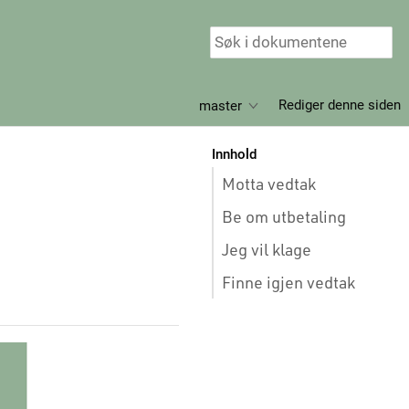
Rediger denne siden
master
Innhold
Motta vedtak
Be om utbetaling
Jeg vil klage
Finne igjen vedtak