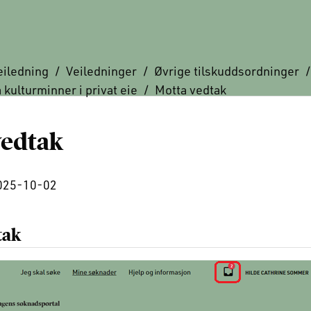
eiledning
Veiledninger
Øvrige tilskuddsordninger
a kulturminner i privat eie
Motta vedtak
vedtak
2025-10-02
tak