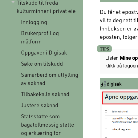
Tilskudd til freda
kulturminner i privat eie
Du får et epost
vil ta deg rett 
Innlogging
Innboksen er øve
Brukerprofil og
eposten, følger
målform
Oppgaver i Digisak
Listen
Mine op
Søke om tilskudd
klikk på logoe
Samarbeid om utfylling
av søknad
Tilbakekalle søknad
Justere søknad
Statsstøtte som
bagatellmessig støtte
og erklæring for