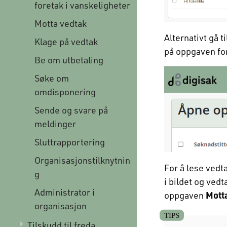
foretak i vanskeligheter
Motta vedtak
Alternativt gå ti
Klage på vedtak
på oppgaven fo
Be om utbetaling
Søke om
omdisponering
Sende og svare på
meldinger
Sluttrapportering
Organisasjonstilknytnin
For å lese vedt
g
i bildet og vedt
Administrator i
oppgaven
Mott
organisasjon
Tilskudd til freda